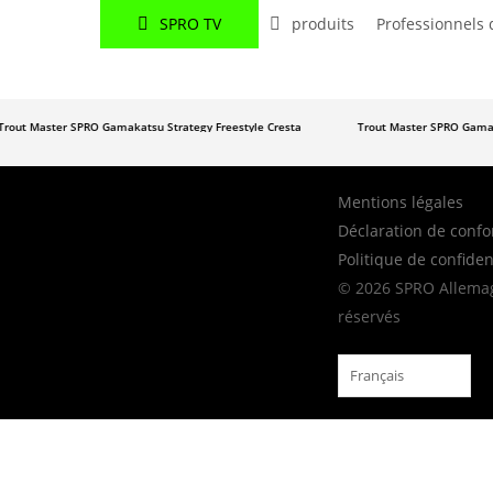
SPRO TV
produits
Professionnels 
rout Master
SPRO
Gamakatsu
Strategy
Freestyle
Cresta
Trout Master
SPRO
Gamak
Mentions légales
Déclaration de confo
Politique de confident
© 2026 SPRO Allemag
réservés
Français