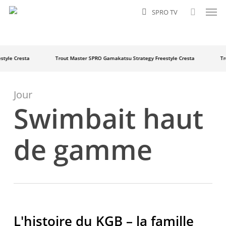
Men
Passer
SPRO TV
au
recherch
contenu
principal
style
Cresta
Trout Master
SPRO
Gamakatsu
Strategy
Freestyle
Cresta
Tr
Jour
Swimbait haut
de gamme
L'histoire du KGB – la famille