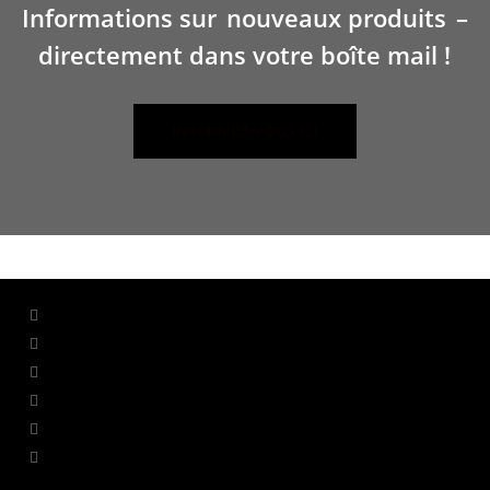
Informations sur
nouveaux produits
–
directement dans votre boîte mail !
INSCRIVEZ-VOUS ICI
facebook
linkedin
youtube
instagram
WhatsApp
tiktok