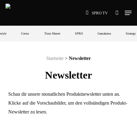
Skip
Men
to
SPRO TV
search
main
content
style
Cresta
Trout Master
SPRO
Gamakatsu
Strategy
Startseite
>
Newsletter
Newsletter
Schau dir unsere monatlichen Produktnewsletter unten an.
Klicke auf die Vorschaubilder, um den vollständigen Produkt-
Newsletter zu lesen.