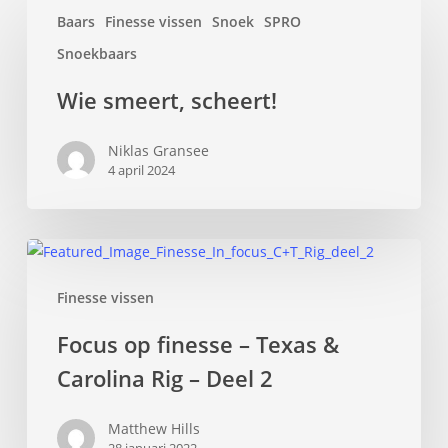
Wie
Baars
Finesse vissen
Snoek
SPRO
smeert,
scheert!
Snoekbaars
Wie smeert, scheert!
Niklas Gransee
4 april 2024
Focus
op
Finesse vissen
finesse
–
Focus op finesse – Texas &
Texas
Carolina Rig – Deel 2
&
Carolina
Matthew Hills
Rig