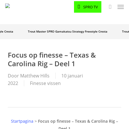
Men
Ga
SPRO TV
naar
zoeken
hoofdinhoud
e
Cresta
Trout Master
SPRO
Gamakatsu
Strategy
Freestyle
Cresta
Trout 
Focus op finesse – Texas &
Carolina Rig – Deel 1
Door
Matthew Hills
10 januari
2022
Finesse vissen
Startpagina
>
Focus op finesse – Texas & Carolina Rig –
Deel 1