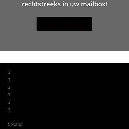
rechtstreeks in uw mailbox!
HIER AANMELDEN
facebook
linkedin
youtube
instagram
whatsapp
tiktok
Colofon