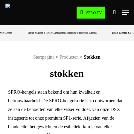
Ga
Men
naar
SPRO TV
zoeken
hoofdinhoud
yle
Cresta
Trout Master
SPRO
Gamakatsu
Strategy
Freestyle
Cresta
Trout Master
SPR
Startpagina
>
Producten
>
Stokken
stokken
SPRO-hengels staan bekend om hun kwaliteit en
betrouwbaarheid. De SPRO-hengelserie is zo ontworpen dat
ze aan de behoeften van elke visser voldoet, van onze DSX-
instapserie tot onze premium SP1-serie. Afgezien van de
blankactie, het gewicht en de esthetiek, kun je van elke