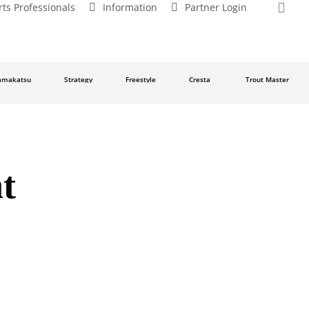
sea
rts Professionals
Information
Partner Login
katsu
Strategy
Freestyle
Cresta
Trout Master
t