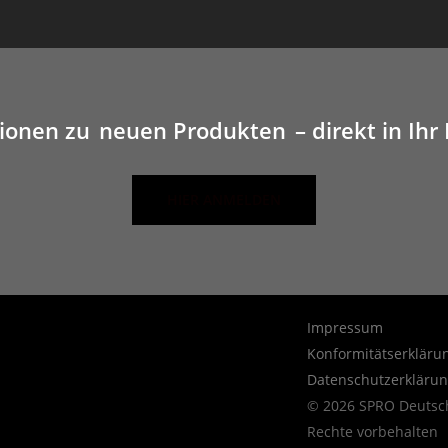
tionen zu
neuen Produkten
– direkt in Ihr
HIER ANMELDEN
Impressum
Konformitätserkläru
Datenschutzerkläru
© 2026 SPRO Deutsch
Rechte vorbehalten