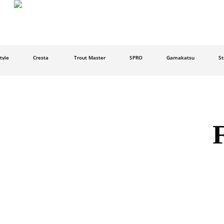
Skip
to
main
content
e
Cresta
Trout Master
SPRO
Gamakatsu
Strat