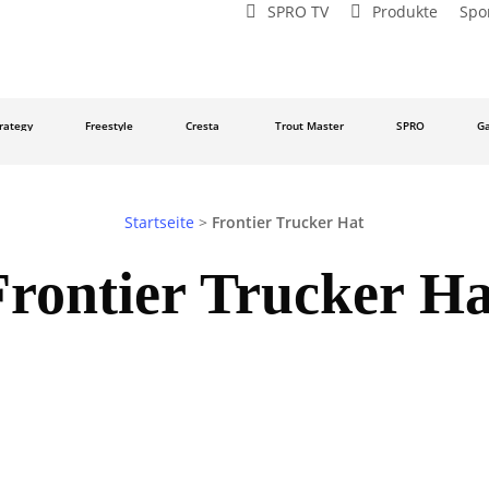
SPRO TV
Produkte
Spo
egy
Freestyle
Cresta
Trout Master
SPRO
Gama
Startseite
>
Frontier Trucker Hat
Frontier Trucker Ha