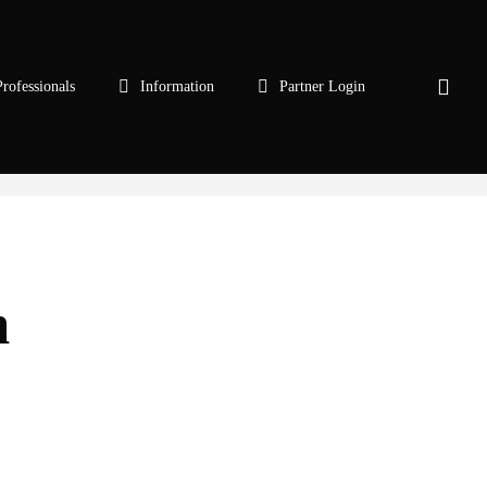
sear
Professionals
Information
Partner Login
m