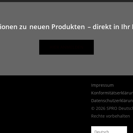
tionen zu
neuen Produkten
– direkt in Ihr
HIER ANMELDEN
Impressum
Konformitätserkläru
Datenschutzerkläru
© 2026 SPRO Deutsch
Rechte vorbehalten
Deutsch