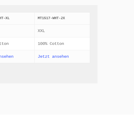
HT-XL
MT1517-WHT-2X
XXL
tton
100% Cotton
nsehen
Jetzt ansehen