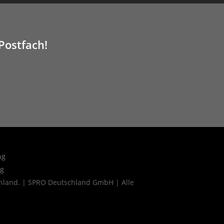
 Postfach!
ng
ng
land. | SPRO Deutschland GmbH | Alle