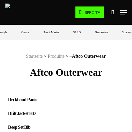
Skip
Men
to
SPRO TV
search
main
content
estyle
Cresta
Trout Master
SPRO
Gamakatsu
Strategy
Startseite
>
Produkte
>
–Aftco Outerwear
Aftco Outerwear
Deckhand Pants
Drift Jacket HD
Deep Set Bib