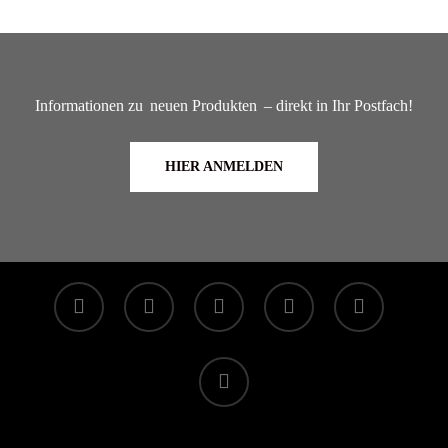
Informationen zu
neuen Produkten
– direkt in Ihr Postfach!
HIER ANMELDEN
facebook
linkedin
youtube
instagram
whatsapp
tiktok