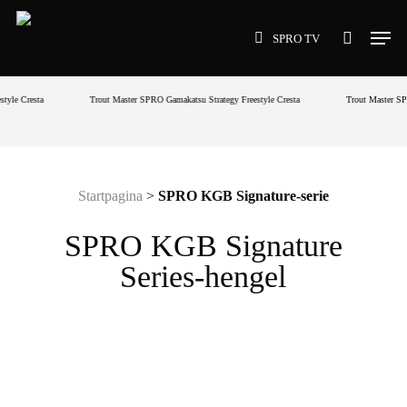
Ga
Men
naar
SPRO TV
zoeken
hoofdinhoud
tyle
Cresta
Trout Master
SPRO
Gamakatsu
Strategy
Freestyle
Cresta
Trout Master
SP
Startpagina
>
SPRO KGB Signature-serie
SPRO KGB Signature
Series-hengel