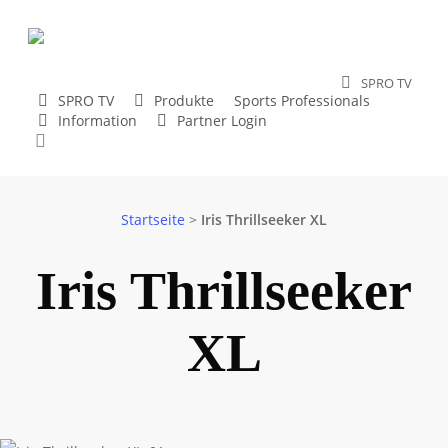
Skip
to
main
SPRO TV
content
SPRO TV
Produkte
Sports Professionals
Cresta
Trout Master
SPRO
Gamakatsu
Strategy
Information
Partner Login
search
Startseite
>
Iris Thrillseeker XL
Iris Thrillseeker
XL