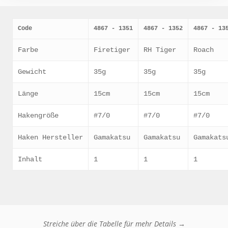
Code
4867 - 1351
4867 - 1352
4867 - 13
Farbe
Firetiger
RH Tiger
Roach
Gewicht
35g
35g
35g
Länge
15cm
15cm
15cm
Hakengröße
#7/0
#7/0
#7/0
Haken Hersteller
Gamakatsu
Gamakatsu
Gamakats
Inhalt
1
1
1
Streiche über die Tabelle für mehr Details →