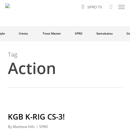
Men
Skip
SPRO TV
to
search
main
content
yle
Cresta
Trout Master
SPRO
Gamakatsu
Str
Tag
Action
KGB K-RIG CS-3!
By
Matthew Hills
SPRO