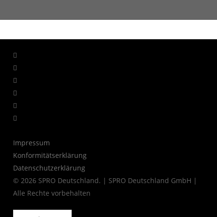
facebook
linkedin
youtube
instagram
whatsapp
tiktok
Impressum
Konformitätserklärung
Datenschutzerklärung
© 2026 SPRO Deutschland. | SPRO Deutschland GmbH |
Alle Rechte vorbehalten