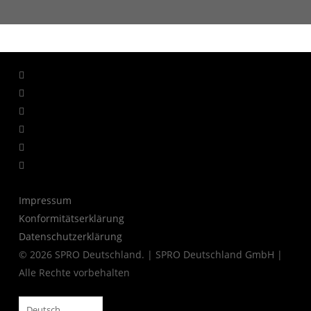
facebook
linkedin
youtube
instagram
whatsapp
tiktok
Impressum
Konformitätserklärung
Datenschutzerklärung
© 2026 SPRO Deutschland. | SPRO Deutschland GmbH |
Alle Rechte vorbehalten
Deutsch