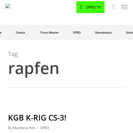
Men
Skip
SPRO TV
to
search
main
content
e
Cresta
Trout Master
SPRO
Gamakatsu
Strat
Tag
rapfen
KGB K-RIG CS-3!
By
Matthew Hills
SPRO