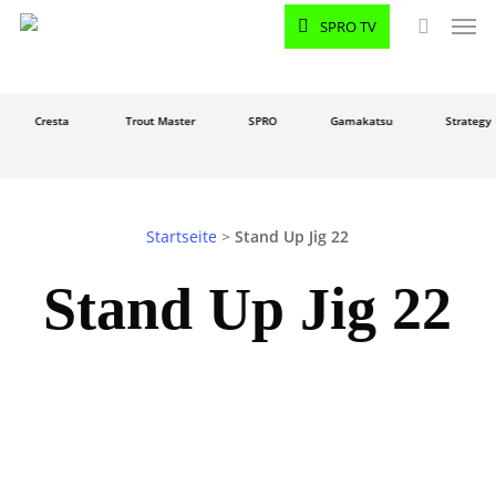
Men
Skip
SPRO TV
to
search
main
content
Cresta
Trout Master
SPRO
Gamakatsu
Strategy
Startseite
>
Stand Up Jig 22
Stand Up Jig 22