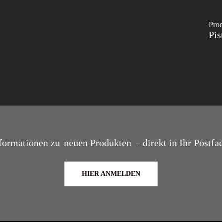
Pro
Pis
formationen zu
neuen Produkten
– direkt in Ihr Postfa
HIER ANMELDEN