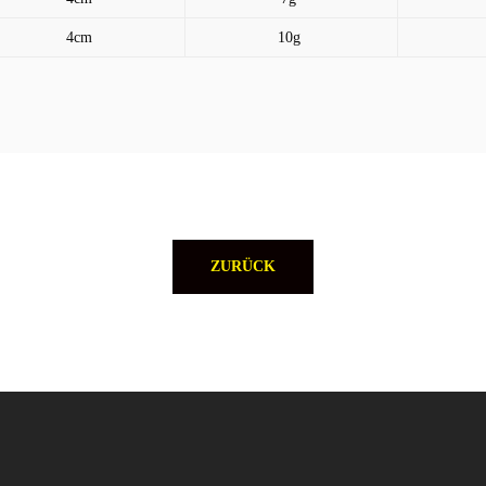
4cm
10g
ZURÜCK