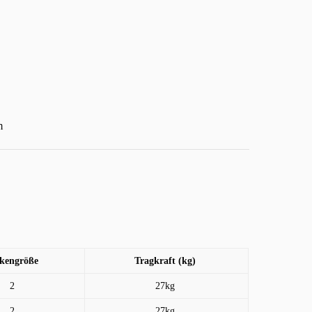
m
kengröße
Tragkraft (kg)
2
27kg
2
27kg